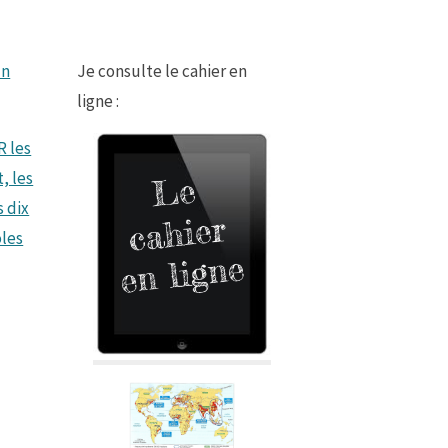
un
Je consulte le cahier en
ligne :
 les
, les
s dix
les