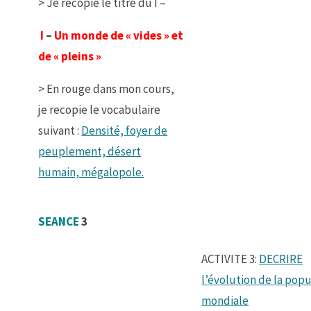
> Je recopie le titre du I –
I
–
Un monde de « vides » et
de « pleins »
> En rouge dans mon cours,
je recopie le vocabulaire
suivant :
Densité, foyer de
peuplement, désert
humain, mégalopole.
SEANCE
3
ACTIVITE 3:
DECRIRE
l’évolution de la pop
mondiale