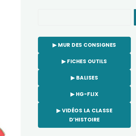
Rechercher
▶︎ MUR DES CONSIGNES
▶︎ FICHES OUTILS
▶︎ BALISES
▶︎ HG-FLIX
▶︎ VIDÉOS LA CLASSE
D’HISTOIRE