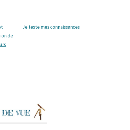
et
Je teste mes connaissances
tion de
urs