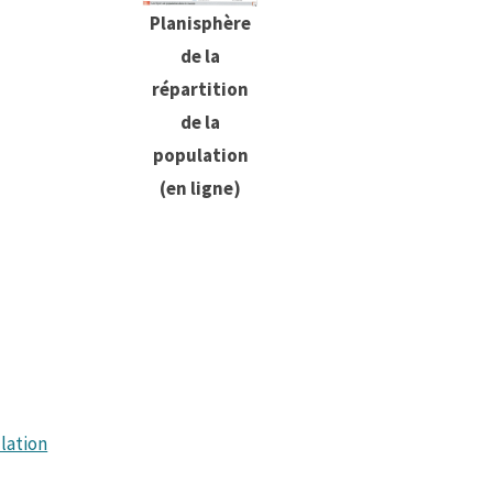
Planisphère
de la
répartition
de la
population
(en ligne)
ulation