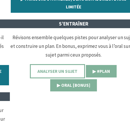
LIMITÉE
S’ENTRAÎNER
il
Révisons ensemble quelques pistes pour analyser un su
és
et construire un plan. En bonus, exprimez vous à l’oral su
sujet parmi ceux proposés.
E
ANALYSER UN SUJET
▶︎ #PLAN
▶︎ ORAL [BONUS]
ur
eur