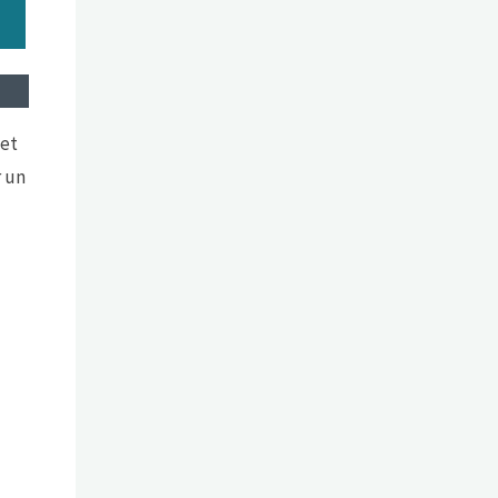
jet
r un