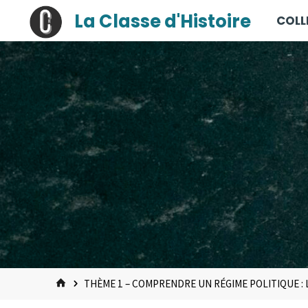
contenu
Skip
La Classe d'Histoire
COLL
principal
to
content
HOME
THÈME 1 – COMPRENDRE UN RÉGIME POLITIQUE :