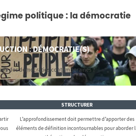
ime politique : la démocratie
UCTION
:
DÉMOCRATIE(S)
ues
des démocraties contemporaines ?
STRUCTURER
artir
L’approfondissement doit permettre d’apporter des
vous
éléments de définition incontournables pour aborder l