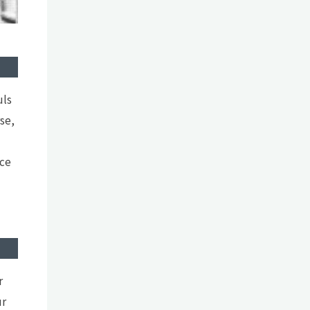
uls
rse,
 ce
r
ur