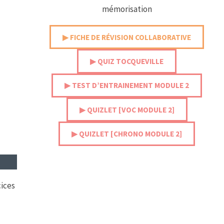
mémorisation
▶︎ FICHE DE RÉVISION COLLABORATIVE
▶︎ QUIZ TOCQUEVILLE
▶︎ TEST D’ENTRAINEMENT MODULE 2
▶︎ QUIZLET [VOC MODULE 2]
▶︎ QUIZLET [CHRONO MODULE 2]
cices