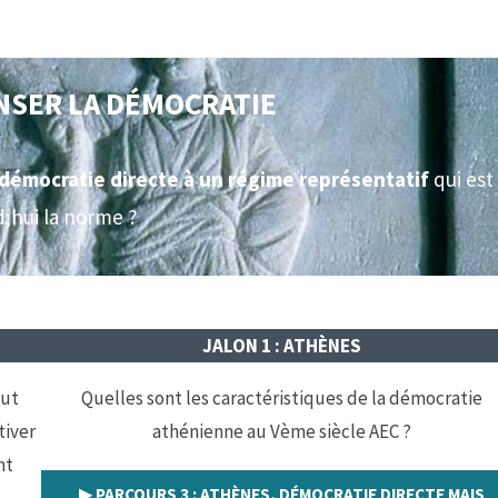
NSER LA DÉMOCRATIE
démocratie directe à un régime représentatif
qui est
d;hui la norme ?
JALON 1 : ATHÈNES
out
Quelles sont les caractéristiques de la démocratie
tiver
athénienne au Vème siècle AEC ?
nt
▶︎ PARCOURS 3 : ATHÈNES, DÉMOCRATIE DIRECTE MAIS