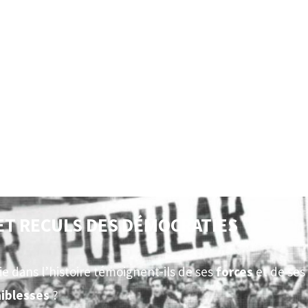
 ET RECULS DES DÉMOCRATIES
e dans l’histoire témoignent-ils de ses
forces
et de ses
aiblesses
?