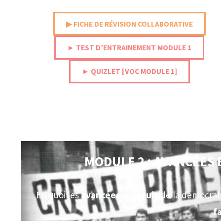
▶︎ FICHE DE RÉVISION COLLABORATIVE
► TEST D’ENTRAINEMENT MODULE 1
► QUIZLET [VOC MODULE 1]
MODULE
2 : AVANCÉES
En quoi les
avancées
et
reculs
de la démocrati
f