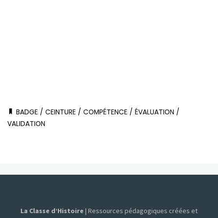
BADGE
/
CEINTURE
/
COMPÉTENCE
/
ÉVALUATION
/
VALIDATION
La Classe d’Histoire
| Ressources pédagogiques créées et