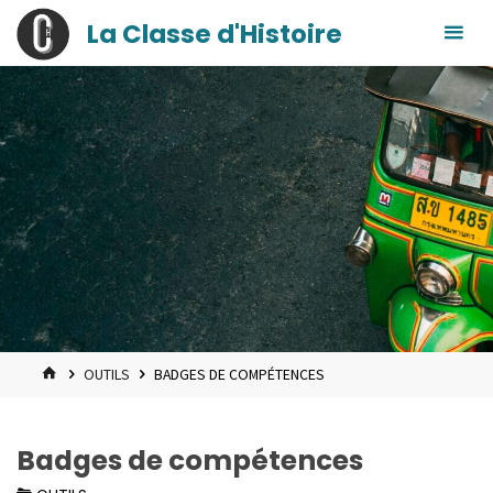
contenu
Skip
La Classe d'Histoire
principal
to
content
HOME
OUTILS
BADGES DE COMPÉTENCES
Badges de compétences