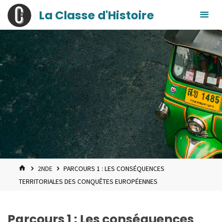
contenu
Skip
La Classe d'Histoire
principal
to
content
HOME
2NDE
PARCOURS 1 : LES CONSÉQUENCES
TERRITORIALES DES CONQUÊTES EUROPÉENNES
Parcours 1 : Les conséquences