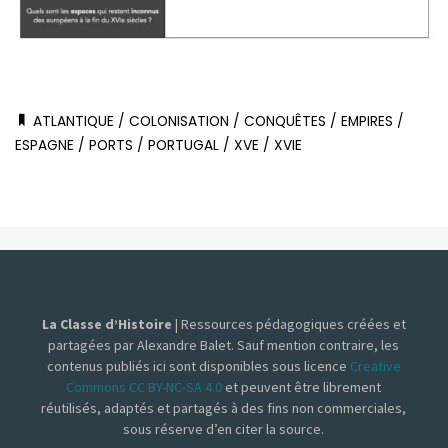
ATLANTIQUE
/
COLONISATION
/
CONQUÊTES
/
EMPIRES
/
ESPAGNE
/
PORTS
/
PORTUGAL
/
XVE
/
XVIE
La Classe d’Histoire
| Ressources pédagogiques créées et
partagées par Alexandre Balet. Sauf mention contraire, les
contenus publiés ici sont disponibles sous licence
Creative
Commons CC BY-NC-SA 4.0
et peuvent être librement
réutilisés, adaptés et partagés à des fins non commerciales,
sous réserve d’en citer la source.