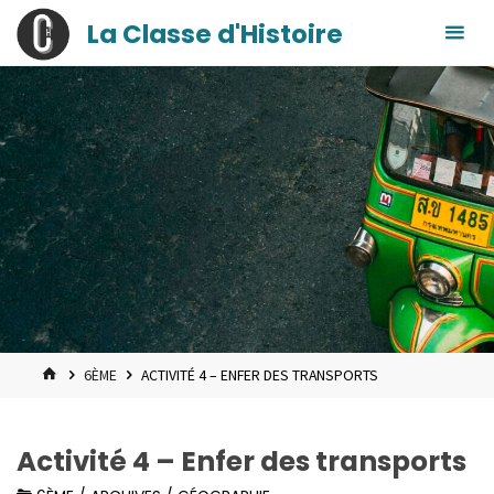
contenu
Skip
La Classe d'Histoire
principal
to
content
HOME
6ÈME
ACTIVITÉ 4 – ENFER DES TRANSPORTS
Activité 4 – Enfer des transports