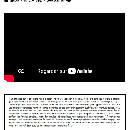
6ÈME
/
ARCHIVES
/
GÉOGRAPHIE
.