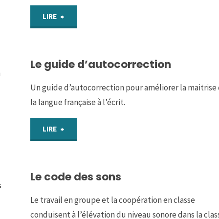
"Le
LIRE
récit
Le guide d’autocorrection
de
n
conceptualisation"
Un guide d’autocorrection pour améliorer la maitrise
la langue française à l’écrit.
"Le
LIRE
guide
Le code des sons
d’autocorrection"
s
Le travail en groupe et la coopération en classe
conduisent à l’élévation du niveau sonore dans la clas