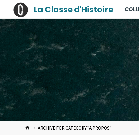
contenu
Skip
La Classe d'Histoire
COLL
principal
to
content
HOME
ARCHIVE FOR CATEGORY "A PROPOS"