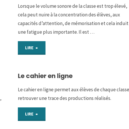
Lorsque le volume sonore de la classe est trop élevé,
cela peut nuire à la concentration des élèves, aux
capacités d’attention, de mémorisation et cela induit
une fatigue plus importante. Il est …
"Le
LIRE
code
Le cahier en ligne
des
sons"
Le cahier en ligne permet aux élèves de chaque class
,
retrouver une trace des productions réalisés.
"Le
LIRE
cahier