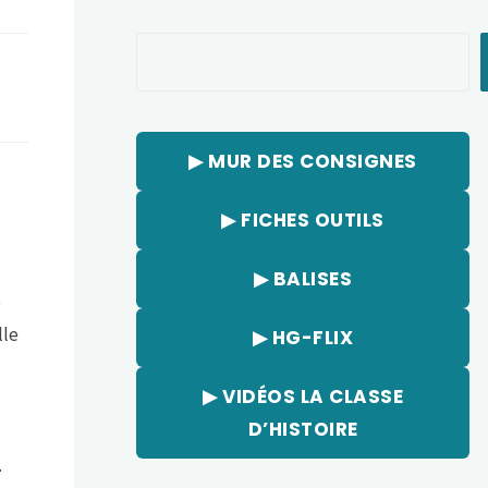
Rechercher
▶︎ MUR DES CONSIGNES
▶︎ FICHES OUTILS
▶︎ BALISES
e
lle
▶︎ HG-FLIX
▶︎ VIDÉOS LA CLASSE
D’HISTOIRE
…