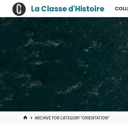
contenu
Skip
La Classe d'Histoire
COLL
principal
to
content
HOME
ARCHIVE FOR CATEGORY "ORIENTATION"