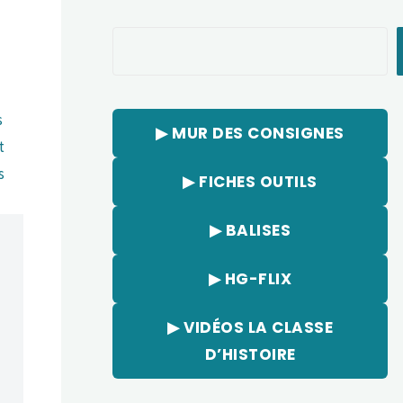
Rechercher
s
▶︎ MUR DES CONSIGNES
t
s
▶︎ FICHES OUTILS
▶︎ BALISES
▶︎ HG-FLIX
▶︎ VIDÉOS LA CLASSE
D’HISTOIRE