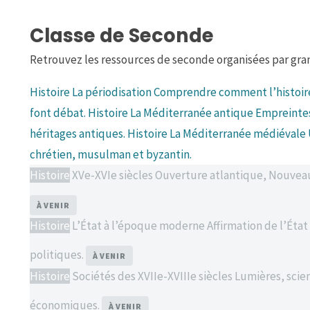
Classe de Seconde
Retrouvez les ressources de seconde organisées par gr
Histoire
La périodisation
Comprendre comment l’histoire
font débat.
Histoire
La Méditerranée antique
Empreintes
héritages antiques.
Histoire
La Méditerranée médiévale
chrétien, musulman et byzantin.
Histoire
XVe-XVIe siècles
Ouverture atlantique, Nouveau
À VENIR
Histoire
L’État à l’époque moderne
Affirmation de l’Éta
politiques.
À VENIR
Histoire
Sociétés des XVIIe-XVIIIe siècles
Lumières, scien
économiques.
À VENIR