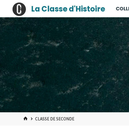
contenu
Skip
La Classe d'Histoire
COLL
principal
to
content
HOME
CLASSE DE SECONDE