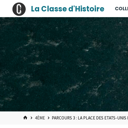
contenu
Skip
La Classe d'Histoire
COLL
principal
to
content
HOME
4ÈME
PARCOURS 3 : LA PLACE DES ETATS-UNIS