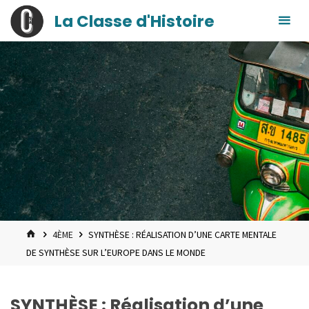
contenu
Skip
La Classe d'Histoire
principal
to
content
HOME
4ÈME
SYNTHÈSE : RÉALISATION D’UNE CARTE MENTALE
DE SYNTHÈSE SUR L’EUROPE DANS LE MONDE
SYNTHÈSE : Réalisation d’une