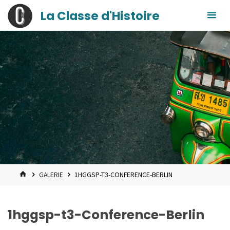
contenu
Skip
La Classe d'Histoire
principal
to
content
HOME
GALERIE
1HGGSP-T3-CONFERENCE-BERLIN
1hggsp-t3-Conference-Berlin