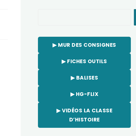
Rechercher
▶︎ MUR DES CONSIGNES
▶︎ FICHES OUTILS
▶︎ BALISES
▶︎ HG-FLIX
▶︎ VIDÉOS LA CLASSE
D’HISTOIRE