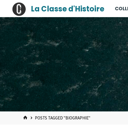
contenu
Skip
La Classe d'Histoire
COLL
principal
to
content
HOME
POSTS TAGGED "BIOGRAPHIE"