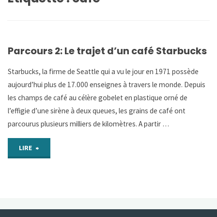
Parcours 2: Le trajet d’un café Starbucks
Starbucks, la firme de Seattle qui a vu le jour en 1971 possède
aujourd’hui plus de 17.000 enseignes à travers le monde. Depuis
les champs de café au célère gobelet en plastique orné de
l’effigie d’une sirène à deux queues, les grains de café ont
parcourus plusieurs milliers de kilomètres. A partir …
"Parcours
LIRE
2:
Le
trajet