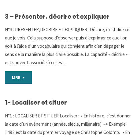
S’exprimer"
3 – Présenter, décrire et expliquer
N°3 : PRESENTER,DECRIRE ET EXPLIQUER Décrire, c’est dire ce
que je vois. Cela suppose d’observer puis d’exprimer ce que l’on
voit à l’aide d’un vocabulaire qui convient afin d’en dégager le
sens de la manière la plus claire possible. La capacité « décrire »
est souvent associée à celles …
"3
LIRE
–
1- Localiser et situer
Présenter,
N°1 : LOCALISER ET SITUER Localiser : • En histoire, c’est donner
décrire
la date d’un événement (année, siècle, millénaire). –> Exemple :
et
1492 est la date du premier voyage de Christophe Colomb. • En