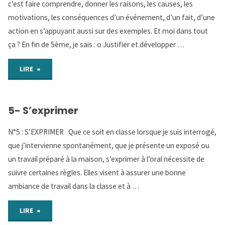
c’est faire comprendre, donner les raisons, les causes, les
critique"
motivations, les conséquences d’un événement, d’un fait, d’une
action en s’appuyant aussi sur des exemples. Et moi dans tout
ça ? En fin de 5ème, je sais : o Justifier et développer …
"6-
LIRE
Expliquer
5- S’exprimer
et
N°5 : S’EXPRIMER Que ce soit en classe lorsque je suis interrogé,
argumenter"
que j’intervienne spontanément, que je présente un exposé ou
un travail préparé à la maison, s’exprimer à l’oral nécessite de
suivre certaines règles. Elles visent à assurer une bonne
ambiance de travail dans la classe et à …
"5-
LIRE