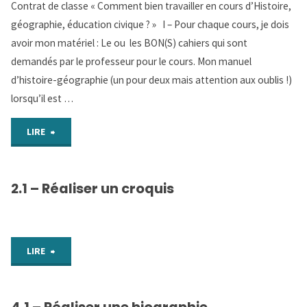
Contrat de classe « Comment bien travailler en cours d’Histoire,
géographie, éducation civique ? » I – Pour chaque cours, je dois
avoir mon matériel : Le ou les BON(S) cahiers qui sont
demandés par le professeur pour le cours. Mon manuel
d’histoire-géographie (un pour deux mais attention aux oublis !)
lorsqu’il est …
"8.1-
LIRE
Contrat
2.1 – Réaliser un croquis
de
classe"
"2.1
LIRE
–