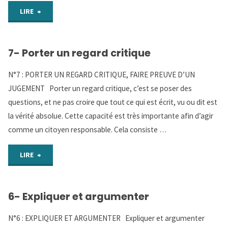
"8-
LIRE
Autonomie
7- Porter un regard critique
et
N°7 : PORTER UN REGARD CRITIQUE, FAIRE PREUVE D’UN
travail"
JUGEMENT Porter un regard critique, c’est se poser des
questions, et ne pas croire que tout ce qui est écrit, vu ou dit est
la vérité absolue. Cette capacité est très importante afin d’agir
comme un citoyen responsable. Cela consiste …
"7-
LIRE
Porter
6- Expliquer et argumenter
un
N°6 : EXPLIQUER ET ARGUMENTER Expliquer et argumenter
regard