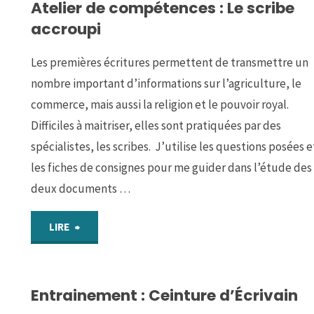
Atelier de compétences : Le scribe
|
accroupi
Me
Les premières écritures permettent de transmettre un
repérer
nombre important d’informations sur l’agriculture, le
dans
commerce, mais aussi la religion et le pouvoir royal.
Difficiles à maitriser, elles sont pratiquées par des
le
spécialistes, les scribes. J’utilise les questions posées e
les fiches de consignes pour me guider dans l’étude des
temps
deux documents …
et
"Atelier
LIRE
dans
de
l’espace"
Entrainement : Ceinture d’Écrivain
compétences