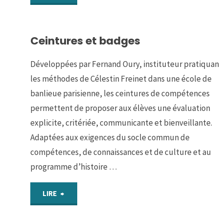
:
Ceintures et badges
Vivre
en
Développées par Fernand Oury, instituteur pratiquan
les méthodes de Célestin Freinet dans une école de
ville
banlieue parisienne, les ceintures de compétences
au
permettent de proposer aux élèves une évaluation
explicite, critériée, communicante et bienveillante.
Moyen-
Adaptées aux exigences du socle commun de
compétences, de connaissances et de culture et au
Âge"
programme d’histoire …
"Ceintures
LIRE
et