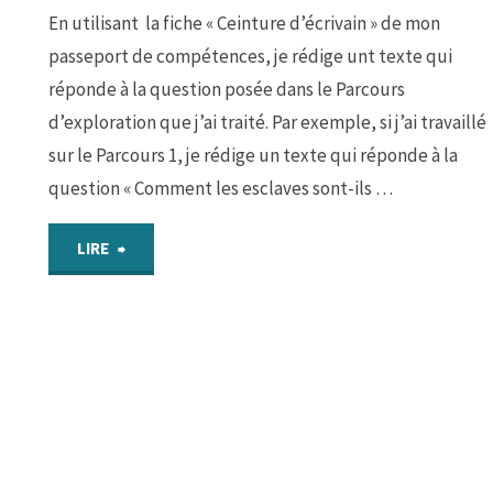
:
En utilisant la fiche « Ceinture d’écrivain » de mon
passeport de compétences, je rédige unt texte qui
Le
réponde à la question posée dans le Parcours
scribe
d’exploration que j’ai traité. Par exemple, si j’ai travaillé
sur le Parcours 1, je rédige un texte qui réponde à la
accroupi"
question « Comment les esclaves sont-ils …
"Entrainement
LIRE
:
Ceinture
d’Écrivain"