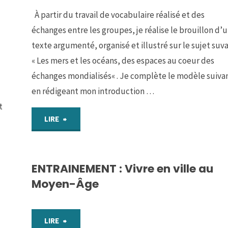
À partir du travail de vocabulaire réalisé et des
échanges entre les groupes, je réalise le brouillon d’
texte argumenté, organisé et illustré sur le sujet suva
« Les mers et les océans, des espaces au coeur des
échanges mondialisés« . Je complète le modèle suiva
en rédigeant mon introduction …
t
"ENTRAINEMENT
LIRE
:
ENTRAINEMENT : Vivre en ville au
Ceinture
Moyen-Âge
d’écrivain"
"ENTRAINEMENT
LIRE