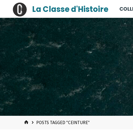
contenu
Skip
La Classe d'Histoire
COLL
principal
to
content
HOME
POSTS TAGGED "CEINTURE"