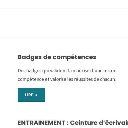
Badges de compétences
Des badges qui valident la maitrise d’une micro-
compétence et valorise les réussites de chacun.
"Badges
LIRE
de
ENTRAINEMENT : Ceinture d’écrivai
compétences"