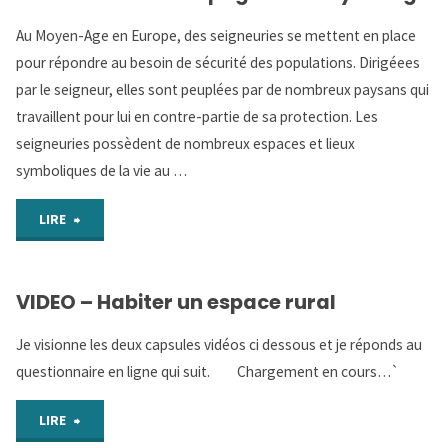
Au Moyen-Age en Europe, des seigneuries se mettent en place
La
pour répondre au besoin de sécurité des populations. Dirigéees
vie
par le seigneur, elles sont peuplées par de nombreux paysans qui
travaillent pour lui en contre-partie de sa protection. Les
d’un
seigneuries possèdent de nombreux espaces et lieux
paysan
symboliques de la vie au …
au
"Parcours
LIRE
Moyen-
1
Âge"
VIDEO – Habiter un espace rural
:
Je visionne les deux capsules vidéos ci dessous et je réponds au
La
questionnaire en ligne qui suit. Chargement en cours…`
campagne
"VIDEO
LIRE
au