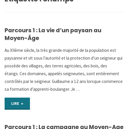
Parcours 1 : La vie d’un paysan au
Moyen-Âge
Au XIIème siècle, la très grande majorité de la population est
paysanne et vit sous l’autorité et la protection d’un seigneur qui
possède des villages, des terres agricoles, des bois, des
étangs. Ces domaines, appelés seigneuries, sont entièrement
contrôlés par le seigneur. Guillaume a 12 ans lorsque commence
sa formation d’apprenti-boulanger. Je …
"Parcours
LIRE
1
Parcours 1 : La campagne au Moyen-Age
: