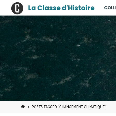
contenu
Skip
La Classe d'Histoire
COLL
principal
to
content
HOME
POSTS TAGGED "CHANGEMENT CLIMATIQUE"