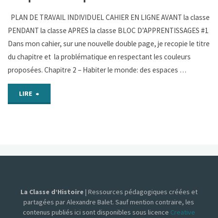
PLAN DE TRAVAIL INDIVIDUEL CAHIER EN LIGNE AVANT la classe
les
PENDANT la classe APRES la classe BLOC D’APPRENTISSAGES #1
espaces
Dans mon cahier, sur une nouvelle double page, je recopie le titre
du chapitre et la problématique en respectant les couleurs
à
proposées. Chapitre 2 – Habiter le monde: des espaces …
fortes
"Chap
LIRE
contraintes
2
naturelles
–
dans
Des
le
espaces
monde
La Classe d’Histoire
| Ressources pédagogiques créées et
différents"
sur
partagées par Alexandre Balet. Sauf mention contraire, les
contenus publiés ici sont disponibles sous licence
Creative