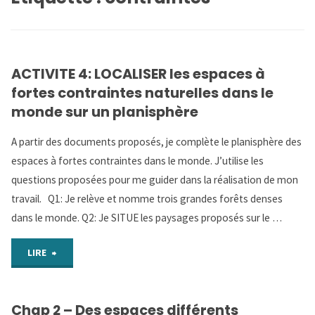
ACTIVITE 4: LOCALISER les espaces à
fortes contraintes naturelles dans le
monde sur un planisphère
A partir des documents proposés, je complète le planisphère des
espaces à fortes contraintes dans le monde. J’utilise les
questions proposées pour me guider dans la réalisation de mon
travail. Q1: Je relève et nomme trois grandes forêts denses
dans le monde. Q2: Je SITUE les paysages proposés sur le …
"ACTIVITE
LIRE
4:
Chap 2 – Des espaces différents
LOCALISER