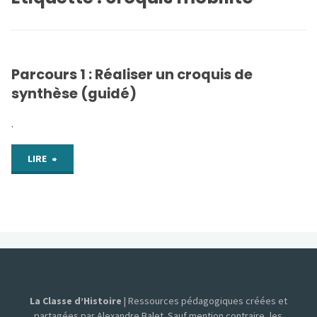
Parcours 1 : Réaliser un croquis de
synthèse (guidé)
.
"Parcours
LIRE
1
:
Réaliser
un
La Classe d’Histoire
| Ressources pédagogiques créées et
croquis
partagées par Alexandre Balet. Sauf mention contraire, les