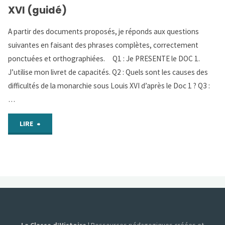
et
XVI (guidé)
EXPLIQUER
A partir des documents proposés, je réponds aux questions
suivantes en faisant des phrases complètes, correctement
les
ponctuées et orthographiées. Q1 : Je PRESENTE le DOC 1.
difficultés
J’utilise mon livret de capacités. Q2 : Quels sont les causes des
difficultés de la monarchie sous Louis XVI d’après le Doc 1 ? Q3 :
de
…
la
"PARCOURS
LIRE
monarchie
2:
sous
DECRIRE
Louis
et
XVI
EXPLIQUER
(autonomie)"