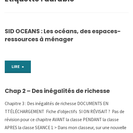
SID OCEANS : Les océans, des espaces-
ressources à ménager
"SID
LIRE
OCEANS
Chap 2 – Des inégalités de richesse
:
Chapitre 3 : Des inégalités de richesse DOCUMENTS EN
Les
TTÉLÉCHARGEMENT Fiche d’objectifs SI ON RÉVISAIT ? Pas de
océans,
révision pour ce chapitre AVANT la classe PENDANT la classe
APRES la classe SEANCE 1 > Dans mon classeur, sur une nouvelle
des