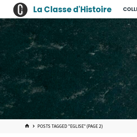
contenu
Skip
La Classe d'Histoire
COLL
principal
to
content
HOME
POSTS TAGGED "EGLISE"
(PAGE 2)