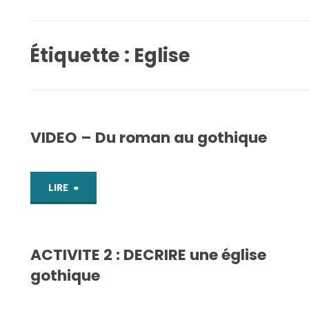
Étiquette :
Eglise
VIDEO – Du roman au gothique
"VIDEO
LIRE
–
ACTIVITE 2 : DECRIRE une église
Du
gothique
roman