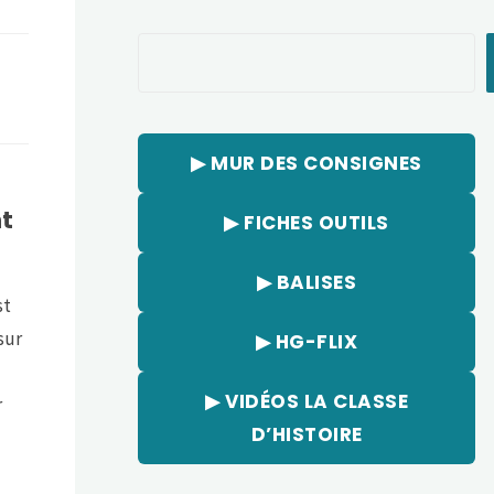
Rechercher
▶︎ MUR DES CONSIGNES
nt
▶︎ FICHES OUTILS
▶︎ BALISES
st
sur
▶︎ HG-FLIX
▶︎ VIDÉOS LA CLASSE
r
D’HISTOIRE