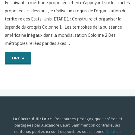
En suivant la méthode proposée et en m’appuyant sur les cartes
diversité
proposées ci-dessous, je réalise un croquis de l’organisation du
territoire des Etats-Unis. ETAPE 1 : Construire et organiser la
des
légende du croquis Colonne 1 : Les territoires de la puissance
cartes"
américaine inégaux dans la mondialisation Colonne 2 Des
métropoles reliées par des axes …
"Parcours
LIRE
1
:
Réaliser
un
La Classe d’Histoire
| Ressources pédagogiques créées et
croquis
partagées par Alexandre Balet. Sauf mention contraire, les
contenus publiés ici sont disponibles sous licence
Creative
à