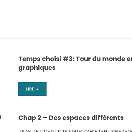
Temps choisi #3: Tour du monde e
e
graphiques
"Temps
LIRE
choisi
Chap 2 – Des espaces différents
#3:
t
Tour
PLAN DE TRAVAIL INDIVIDUEL CAHIER EN LIGNE AVA