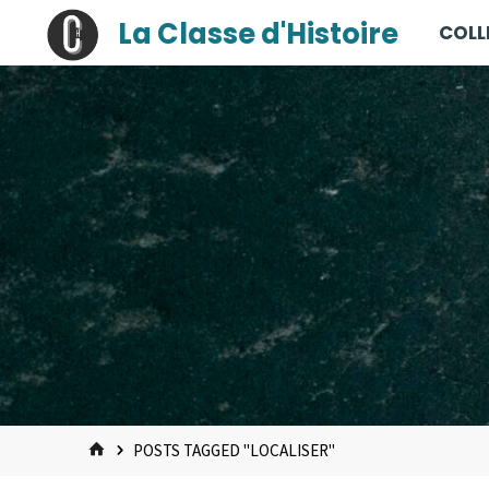
contenu
Skip
La Classe d'Histoire
COLL
principal
to
content
HOME
POSTS TAGGED "LOCALISER"