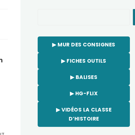
Rechercher
▶︎ MUR DES CONSIGNES
n
▶︎ FICHES OUTILS
▶︎ BALISES
▶︎ HG-FLIX
▶︎ VIDÉOS LA CLASSE
D’HISTOIRE
NT