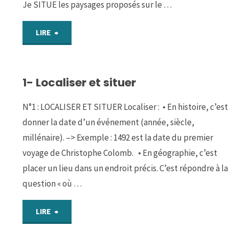
Je SITUE les paysages proposés sur le …
"ACTIVITE
LIRE
4:
1- Localiser et situer
LOCALISER
les
N°1 : LOCALISER ET SITUER Localiser : • En histoire, c’est
donner la date d’un événement (année, siècle,
espaces
millénaire). –> Exemple : 1492 est la date du premier
à
voyage de Christophe Colomb. • En géographie, c’est
placer un lieu dans un endroit précis. C’est répondre à la
fortes
question « où …
contraintes
"1-
LIRE
naturelles