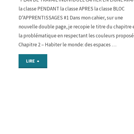
la classe PENDANT la classe APRES la classe BLOC
du
D’APPRENTISSAGES #1 Dans mon cahier, sur une
monde
nouvelle double page, je recopie le titre du chapitre 
la problématique en respectant les couleurs proposé
en
Chapitre 2 – Habiter le monde: des espaces …
graphiques"
"Chap
LIRE
2
–
Des
espaces
différents"