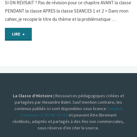
SI ON REVISAIT ? Pas de révision pour ce chapitre AVANT la classe
reportage
PENDANT la classe APRES la classe SEANCES 1 et 2 > Dans mon
vidéo"
cahier, je recopie le titre du thème et la problématique …
"Chap
LIRE
2
–
Des
progrès
La Classe d’Histoire
| Ressources pédagogiques créées et
dans
partagées par Alexandre Balet. Sauf mention contraire, les
contenus publiés ici sont disponibles sous licence
Creative
la
Commons CC BY-NC-SA 4.0
et peuvent être librement
réutilisés, adaptés et partagés à des fins non commerciales,
vie
sous réserve d’en citer la source.
démocratique"