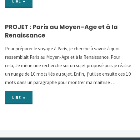
"Mission
LIRE
guidant
:
le
PROJET : Paris au Moyen-Age et à la
Paris
peuple"
Renaissance
!"
Pour préparer le voyage à Paris, je cherche à savoir à quoi
ressemblait Paris au Moyen-Age et à la Renaissance. Pour
cela, Je mène une recherche sur un sujet proposé puis je réalise
un nuage de 10 mots liés au sujet. Enfin, j’utilise ensuite ces 10
mots dans un paragraphe pour montrer ma maitrise …
"PROJET
LIRE
:
Paris
au