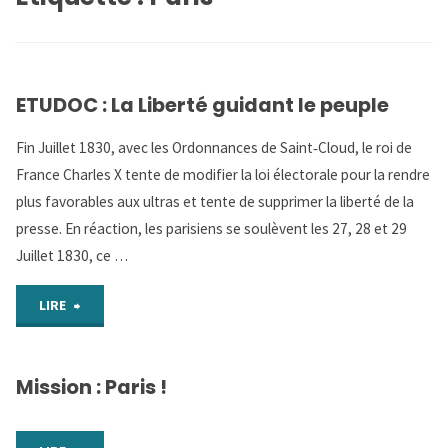
ETUDOC : La Liberté guidant le peuple
Fin Juillet 1830, avec les Ordonnances de Saint‑Cloud, le roi de
France Charles X tente de modifier la loi électorale pour la rendre
plus favorables aux ultras et tente de supprimer la liberté de la
presse. En réaction, les parisiens se soulèvent les 27, 28 et 29
Juillet 1830, ce …
"ETUDOC
LIRE
:
Mission : Paris !
La
Liberté