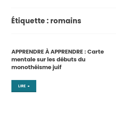
Étiquette :
romains
APPRENDRE À APPRENDRE : Carte
mentale sur les débuts du
monothéisme juif
"APPRENDRE
LIRE
À
APPRENDRE