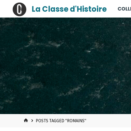
contenu
Skip
La Classe d'Histoire
COLL
principal
to
content
HOME
POSTS TAGGED "ROMAINS"