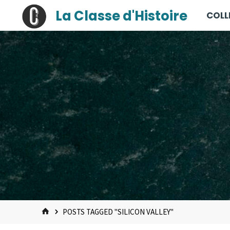
contenu
Skip
La Classe d'Histoire
COLL
principal
to
content
HOME
POSTS TAGGED "SILICON VALLEY"