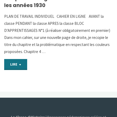
les années 1930
politique
PLAN DE TRAVAIL INDIVIDUEL CAHIER EN LIGNE AVANT la
dans
classe PENDANT la classe APRES la classe BLOC
D’APPRENTISSAGES N°1 (à réaliser obligatoirement en premier)
les
Dans mon cahier, sur une nouvelle page de droite, je recopie le
régimes
titre du chapitre et la problématique en respectant les couleurs
proposées. Chapitre 4 …
totalitaires"
"Chap
LIRE
4
–
Les
régimes