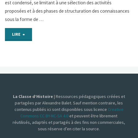
est condensé, se limitant à une sélection des activités
symboles
proposées et à des phases de structuration des connaissances
sous la forme de …
de
"Chapitre
la
LIRE
13
République"
–
C’est
profiter
La Classe d’Histoire
| Ressources pédagogiques créées et
de
partagées par Alexandre Balet. Sauf mention contraire, les
contenus publiés ici sont disponibles sous licence
Creative
valeurs
Commons CC BY-NC-SA 4.0
et peuvent être librement
réutilisés, adaptés et partagés à des fins non commerciales,
et
sous réserve d’en citer la source.
de