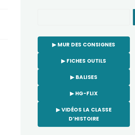
Rechercher
▶︎ MUR DES CONSIGNES
▶︎ FICHES OUTILS
▶︎ BALISES
▶︎ HG-FLIX
▶︎ VIDÉOS LA CLASSE
D’HISTOIRE