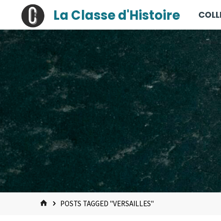
contenu
Skip
La Classe d'Histoire
COLL
principal
to
content
HOME
POSTS TAGGED "VERSAILLES"