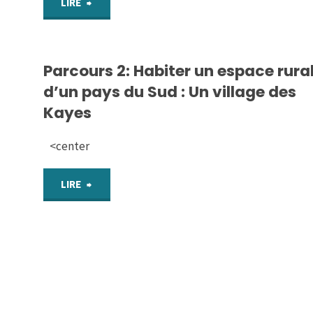
"VIDEO
LIRE
–
Parcours 2: Habiter un espace rura
Sociétés
d’un pays du Sud : Un village des
et
Kayes
Eglise
<center
dans
"Parcours
LIRE
l’Occident
2:
médiéval"
Habiter
un