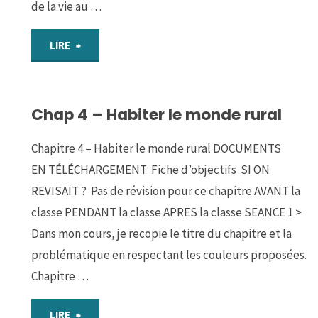
de la vie au …
"Parcours
LIRE
1
Chap 4 – Habiter le monde rural
:
La
Chapitre 4 – Habiter le monde rural DOCUMENTS
EN TÉLÉCHARGEMENT Fiche d’objectifs SI ON
campagne
REVISAIT ? Pas de révision pour ce chapitre AVANT la
au
classe PENDANT la classe APRES la classe SEANCE 1 >
Dans mon cours, je recopie le titre du chapitre et la
Moyen-
problématique en respectant les couleurs proposées.
Chapitre …
Age"
"Chap
LIRE