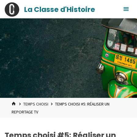
contenu
Skip
La Classe d'Histoire
principal
to
content
HOME
TEMPS CHOISI
TEMPS CHOISI #5: RÉALISER UN
REPORTAGE TV
Temps choisi #5: Réaliser un