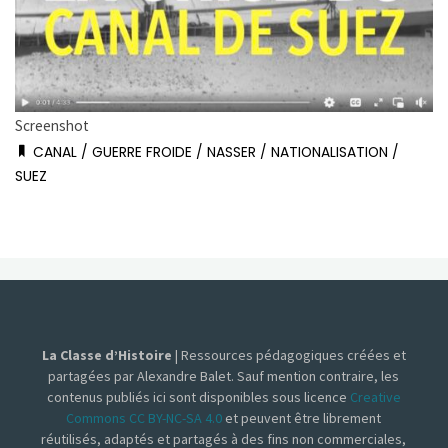
Screenshot
CANAL
/
GUERRE FROIDE
/
NASSER
/
NATIONALISATION
/
SUEZ
La Classe d’Histoire
| Ressources pédagogiques créées et
partagées par Alexandre Balet. Sauf mention contraire, les
contenus publiés ici sont disponibles sous licence
Creative
Commons CC BY-NC-SA 4.0
et peuvent être librement
réutilisés, adaptés et partagés à des fins non commerciales,