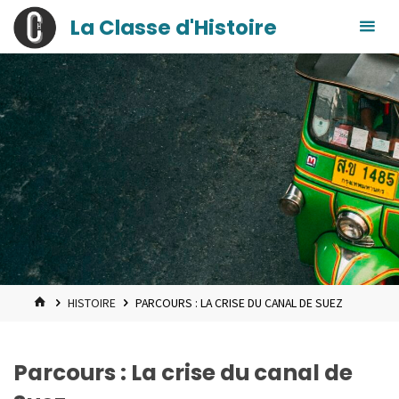
contenu
Skip
La Classe d'Histoire
principal
to
content
HOME
HISTOIRE
PARCOURS : LA CRISE DU CANAL DE SUEZ
Parcours : La crise du canal de