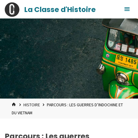
contenu
Skip
La Classe d'Histoire
principal
to
content
HOME
HISTOIRE
PARCOURS : LES GUERRES D’INDOCHINE ET
DU VIETNAM
Parcours : Les guerres