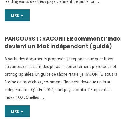
les dirigeants des deux pays viennent de lancer un …
et
"ACTIVITE
d’une
LIRE
1
frise
PARCOURS 1 : RACONTER comment l’Inde
:
de
devient un état indépendant (guidé)
RACONTER
synthèse"
A partir des documents proposés, je réponds aux questions
comment
suivantes en faisant des phrases correctement ponctuées et
orthographiées. En guise de tâche finale, je RACONTE, sous la
l’Inde
forme de mon choix, comment l’Inde est devenue un état
devient
indépendant. Q1 : En 1914, quel pays domine l’Empire des
Indes ? Q2 : Quelles …
un
"PARCOURS
état
LIRE
1
indépendant