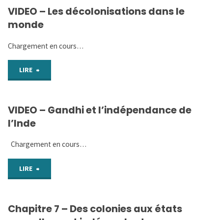
VIDEO – Les décolonisations dans le
:
(autonomie)"
monde
RACONTER
Chargement en cours…
comment
"VIDEO
LIRE
l’Inde
–
devient
VIDEO – Gandhi et l’indépendance de
Les
un
l’Inde
décolonisations
état
Chargement en cours…
dans
indépendant
"VIDEO
LIRE
le
(guidé)"
–
monde"
Chapitre 7 – Des colonies aux états
Gandhi