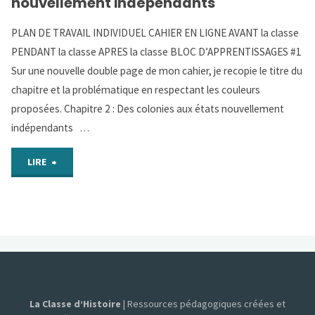
nouvellement indépendants
et
PLAN DE TRAVAIL INDIVIDUEL CAHIER EN LIGNE AVANT la classe
l’indépendance
PENDANT la classe APRES la classe BLOC D’APPRENTISSAGES #1
Sur une nouvelle double page de mon cahier, je recopie le titre du
de
chapitre et la problématique en respectant les couleurs
l’Inde"
proposées. Chapitre 2 : Des colonies aux états nouvellement
indépendants …
"Chapitre
LIRE
7
–
Des
colonies
La Classe d’Histoire
| Ressources pédagogiques créées et
aux