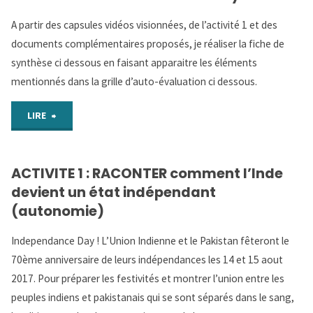
guerres
A partir des capsules vidéos visionnées, de l’activité 1 et des
d’Indochine
documents complémentaires proposés, je réaliser la fiche de
synthèse ci dessous en faisant apparaitre les éléments
et
mentionnés dans la grille d’auto-évaluation ci dessous.
du
"APPRENDRE
LIRE
Vietnam"
A
ACTIVITE 1 : RACONTER comment l’Inde
APPRENDRE
devient un état indépendant
:
(autonomie)
Réalisation
Independance Day ! L’Union Indienne et le Pakistan fêteront le
70ème anniversaire de leurs indépendances les 14 et 15 aout
d’un
2017. Pour préparer les festivités et montrer l’union entre les
schéma
peuples indiens et pakistanais qui se sont séparés dans le sang,