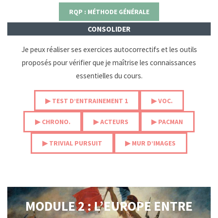
RQP : MÉTHODE GÉNÉRALE
CONSOLIDER
Je peux réaliser ses exercices autocorrectifs et les outils
proposés pour vérifier que je maîtrise les connaissances
essentielles du cours.
▶︎ TEST D’ENTRAINEMENT 1
▶︎ VOC.
▶︎ CHRONO.
▶︎ ACTEURS
▶︎ PACMAN
▶︎ TRIVIAL PURSUIT
▶︎ MUR D’IMAGES
MODULE 2 : L’EUROPE ENTRE