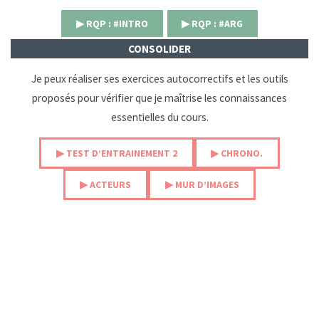
▶︎ RQP : #INTRO
▶︎ RQP : #ARG
CONSOLIDER
Je peux réaliser ses exercices autocorrectifs et les outils
proposés pour vérifier que je maîtrise les connaissances
essentielles du cours.
▶︎ TEST D’ENTRAINEMENT 2
▶︎ CHRONO.
▶︎ ACTEURS
▶︎ MUR D’IMAGES