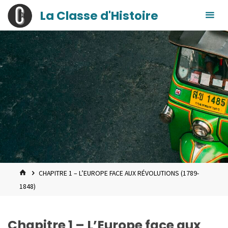
contenu
Skip
La Classe d'Histoire
principal
to
content
HOME
CHAPITRE 1 – L’EUROPE FACE AUX RÉVOLUTIONS (1789-
1848)
Chapitre 1 – L’Europe face aux