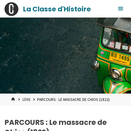
contenu
Skip
La Classe d'Histoire
principal
to
content
HOME
1ÈRE
PARCOURS : LE MASSACRE DE CHIOS (1822)
PARCOURS : Le massacre de