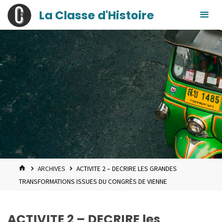
contenu
Skip
La Classe d'Histoire
principal
to
content
HOME
ARCHIVES
ACTIVITE 2 – DECRIRE LES GRANDES
TRANSFORMATIONS ISSUES DU CONGRÈS DE VIENNE
ACTIVITE 2 – DECRIRE les