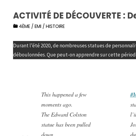
ACTIVITÉ DE DÉCOUVERTE : D
4ÈME
/
EMI
/
HISTOIRE
Durant l’été 2020, de nombreuses statues de personnali
déboulonnées. Que peut-on apprendre sur cette période
This happened a few
#M
moments ago.
st
The Edward Colston
l’
statue has been pulled
Jo
down.
du