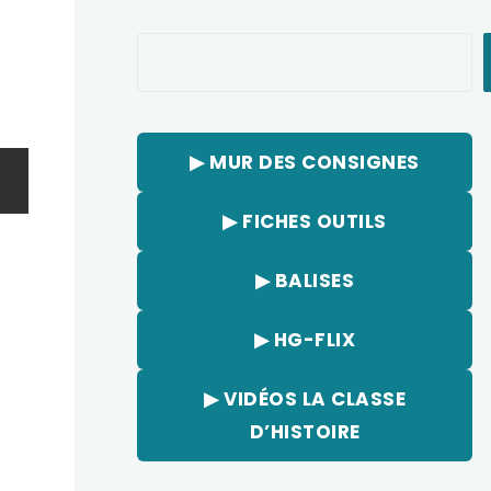
Rechercher
▶︎ MUR DES CONSIGNES
▶︎ FICHES OUTILS
▶︎ BALISES
▶︎ HG-FLIX
▶︎ VIDÉOS LA CLASSE
D’HISTOIRE