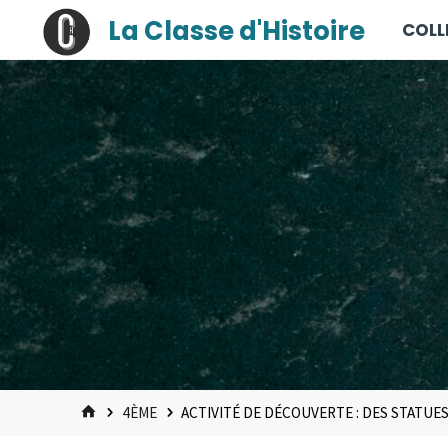
contenu
Skip
La Classe d'Histoire
COLL
principal
to
content
HOME
4ÈME
ACTIVITÉ DE DÉCOUVERTE : DES STATU