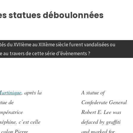
es statues déboulonnées
tés du XVIIème au XIXème siècle furent vandalisées ou
 au travers de cette série d’évènements ?
artinique
, après la
A statue of
atue de
Confederate General
impératrice
Robert E. Lee was
séphine, c’est celle
defaced by graffiti
 colon Pierre
and marked for