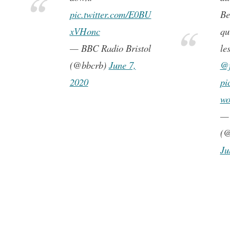
pic.twitter.com/E0BU
Be
xVHonc
qu
— BBC Radio Bristol
le
(@bbcrb)
June 7,
@f
2020
pi
w
— 
(@
Ju