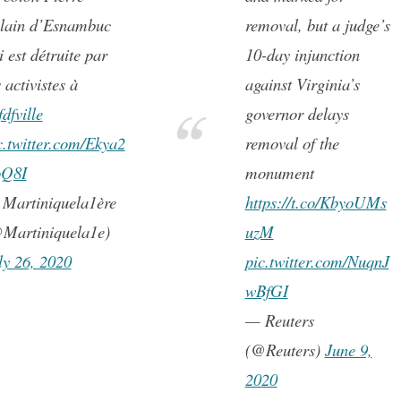
lain d’Esnambuc
removal, but a judge’s
i est détruite par
10-day injunction
s activistes à
against Virginia’s
dfville
governor delays
c.twitter.com/Ekya2
removal of the
oQ8I
monument
Martiniquela1ère
https://t.co/KbyoUMs
Martiniquela1e)
uzM
ly 26, 2020
pic.twitter.com/NuqnJ
wBfGI
— Reuters
(@Reuters)
June 9,
2020