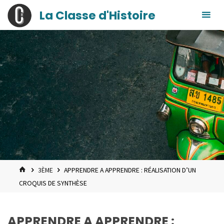
contenu
Skip
La Classe d'Histoire
principal
to
content
HOME
3ÈME
APPRENDRE A APPRENDRE : RÉALISATION D’UN
CROQUIS DE SYNTHÈSE
APPRENDRE A APPRENDRE :