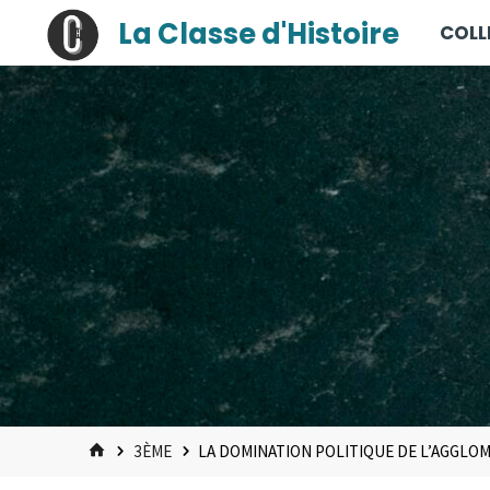
contenu
Skip
La Classe d'Histoire
COLL
principal
to
content
HOME
3ÈME
LA DOMINATION POLITIQUE DE L’AGGLO