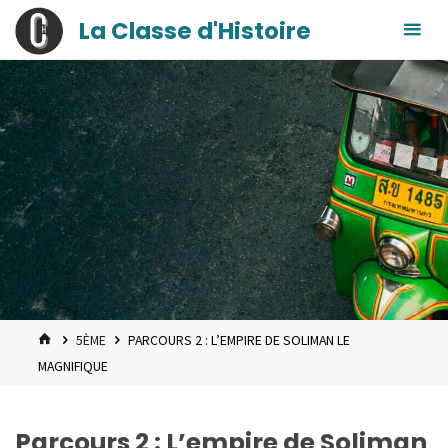
contenu
Skip
La Classe d'Histoire
principal
to
content
HOME
5ÈME
PARCOURS 2 : L’EMPIRE DE SOLIMAN LE
MAGNIFIQUE
Parcours 2 : L’empire de Soliman