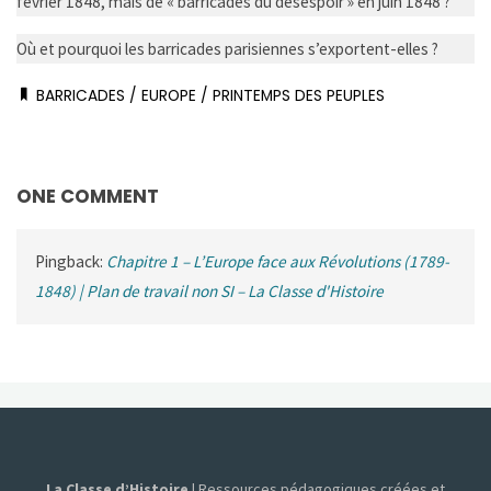
février 1848, mais de « barricades du désespoir » en juin 1848 ?
Où et pourquoi les barricades parisiennes s’exportent-elles ?
BARRICADES
/
EUROPE
/
PRINTEMPS DES PEUPLES
ONE COMMENT
Pingback:
Chapitre 1 – L’Europe face aux Révolutions (1789-
1848) | Plan de travail non SI – La Classe d'Histoire
La Classe d’Histoire
| Ressources pédagogiques créées et