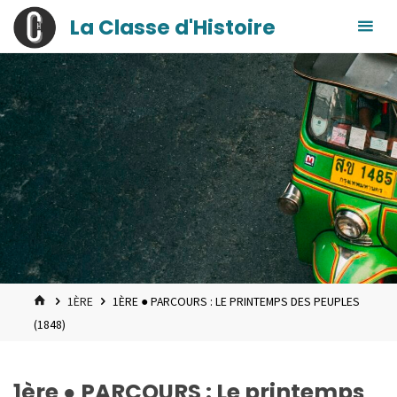
contenu
Skip
La Classe d'Histoire
principal
to
content
HOME
1ÈRE
1ÈRE ● PARCOURS : LE PRINTEMPS DES PEUPLES
(1848)
1ère ● PARCOURS : Le printemps