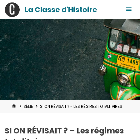
contenu
Skip
La Classe d'Histoire
principal
to
content
HOME
3ÈME
SI ON RÉVISAIT ? – LES RÉGIMES TOTALITAIRES
SI ON RÉVISAIT ? – Les régimes