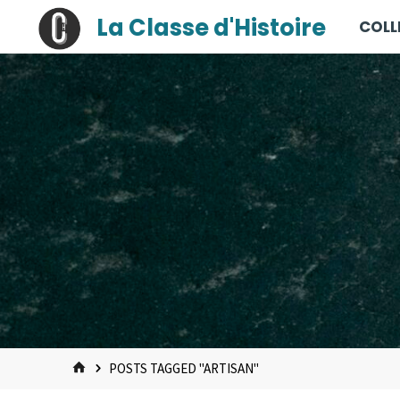
contenu
Skip
La Classe d'Histoire
COLL
principal
to
content
HOME
POSTS TAGGED "ARTISAN"