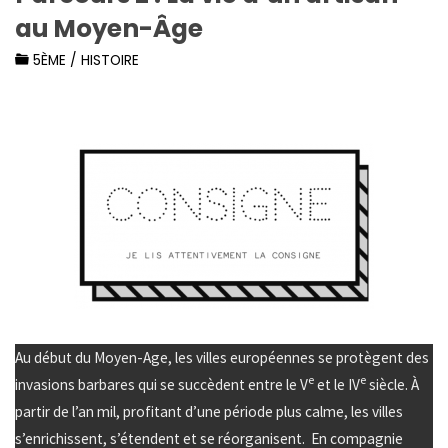
au Moyen-Âge
5ÈME
/
HISTOIRE
Au début du Moyen-Age, les villes européennes se protègent des
e
e
invasions barbares qui se succèdent entre le V
et le IV
siècle. À
partir de l’an mil, profitant d’une période plus calme, les villes
s’enrichissent, s’étendent et se réorganisent. En compagnie