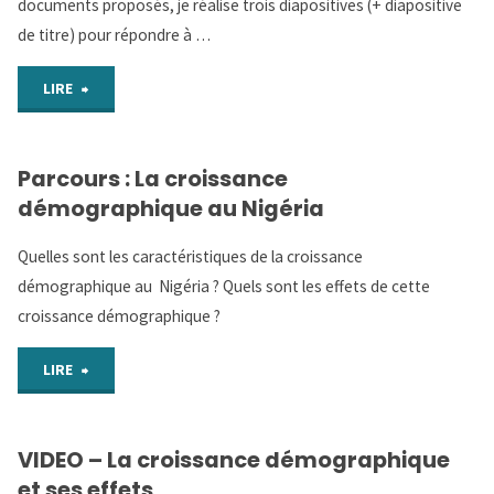
documents proposés, je réalise trois diapositives (+ diapositive
de titre) pour répondre à …
la
"Parcours
Terre
LIRE
1 :
? "
Parcours : La croissance
L’évolution
démographique au Nigéria
de
Quelles sont les caractéristiques de la croissance
la
démographique au Nigéria ? Quels sont les effets de cette
croissance démographique ?
population
mondiale"
"Parcours
LIRE
:
VIDEO – La croissance démographique
La
et ses effets