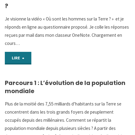
?
:
Je visionne la vidéo « Où sont les hommes sur la Terre ? » et je
Que
réponds en ligne au questionnaire proposé. Je colle les réponses
reçues par mail dans mon classeur OneNote. Chargement en
sais-
cours…
je
"VIDÉO
LIRE
sur
–
la
Parcours 1 : L’évolution de la population
Où
population
mondiale
sont
mondiale
Plus de la moitié des 7,55 milliards d’habitants sur la Terre se
les
concentrent dans les trois grands foyers de peuplement
?"
occupés depuis des millénaires. Comment se répartit la
hommes
population mondiale depuis plusieurs siècles ? A partir des
sur