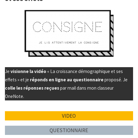
croissance
démographique
au
Nigéria"
Je
visionne la vidéo
« La croissance démographique et ses
effets » et je
réponds en ligne au questionnaire
proposé. Je
colle les réponses reçues
par mail dans mon classeur
OneNote.
VIDEO
QUESTIONNAIRE