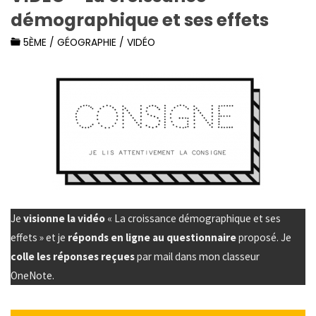
démographique et ses effets
5ÈME
/
GÉOGRAPHIE
/
VIDÉO
Je
visionne la vidéo
« La croissance démographique et ses
effets » et je
réponds en ligne au questionnaire
proposé. Je
colle les réponses reçues
par mail dans mon classeur
OneNote.