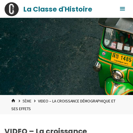
contenu
Skip
La Classe d'Histoire
principal
to
content
HOME
5ÈME
VIDEO – LA CROISSANCE DÉMOGRAPHIQUE ET
SES EFFETS
VIDEO – La croissance